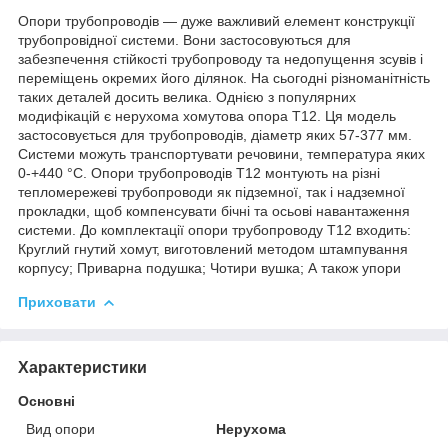
Опори трубопроводів — дуже важливий елемент конструкції
трубопровідної системи. Вони застосовуються для
забезпечення стійкості трубопроводу та недопущення зсувів і
переміщень окремих його ділянок. На сьогодні різноманітність
таких деталей досить велика. Однією з популярних
модифікацій є нерухома хомутова опора Т12. Ця модель
застосовується для трубопроводів, діаметр яких 57-377 мм.
Системи можуть транспортувати речовини, температура яких
0-+440 °C. Опори трубопроводів Т12 монтують на різні
тепломережеві трубопроводи як підземної, так і надземної
прокладки, щоб компенсувати бічні та осьові навантаження
системи. До комплектації опори трубопроводу Т12 входить:
Круглий гнутий хомут, виготовлений методом штампування
корпусу; Приварна подушка; Чотири вушка; А також упори
Приховати
Характеристики
Основні
Вид опори
Нерухома