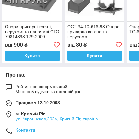
Опори приварні ковзні,
ОСТ 34-10-616-93 Опора
Опор
нерухомі та напрямні СТО
приварна ковзна та
ТС-6
79814898 129-2009
нерухома
900
80
від
₴
від
₴
від
Купити
Купити
Про нас
Рейтинг не сформований
Менше 5 відгуків за останній рік
Працює з 13.10.2008
м. Кривий Ріг
ул. Украинская,292а, Кривий Ріг, Україна
Контакти