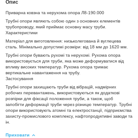
Опис
Приварна ковзна та нерухома опора Л8-190.000
Трубні опори являють собою один з основних елементів
трубопроводу, який приймає основну масу труби.
Характеристики
Матеріал для виготовлення: низьколегована й вуглецева
сталь. Мінімально допустимі розміри: від 18 мм до 1620 мм.
Трубні опори бувають рухомі та нерухомі. Рухома опора
використовується для труби, яка може деформуватися від
впливу високих температур. Рухома опора тримає
вертикальне навантаження на трубу.
Застосування
Трубні опори захищають труби від вібрацій, надмірних
робочих перевантажень, використовуються як додаткові
розпірки для фіксації положення труби, а також, щоб
запобігти деформації труби через різницю температур. Трубні
опори використовують атомні та електростанції, підприємства
захисту-промислового комплексу, нафтопродуктивні заводи та
ін.
Приховати