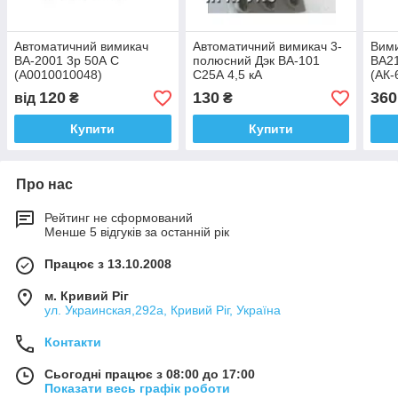
Автоматичний вимикач
Автоматичний вимикач 3-
Вими
ВА-2001 3р 50А С
полюсний Дэк ВА-101
ВА21
(A0010010048)
С25А 4,5 кА
(АК-
120
130
360
від
₴
₴
Купити
Купити
Про нас
Рейтинг не сформований
Менше 5 відгуків за останній рік
Працює з 13.10.2008
м. Кривий Ріг
ул. Украинская,292а, Кривий Ріг, Україна
Контакти
Сьогодні працює з 08:00 до 17:00
Показати весь графік роботи