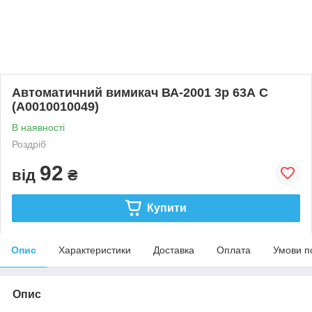
Автоматичний вимикач ВА-2001 3р 63А С
(A0010010049)
В наявності
Роздріб
92
від
₴
Купити
Опис
Характеристики
Доставка
Оплата
Умови п
Опис