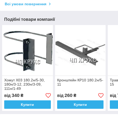
Всі умови повернення
Подібні товари компанії
Хомут Х03 180.2н/5-30,
Кронштейн КР10 180.2н/5-
Трав
180н/3-12, 230н/3-09,
11
15
111н/1-49
340
260
від
₴
від
₴
від
Купити
Купити