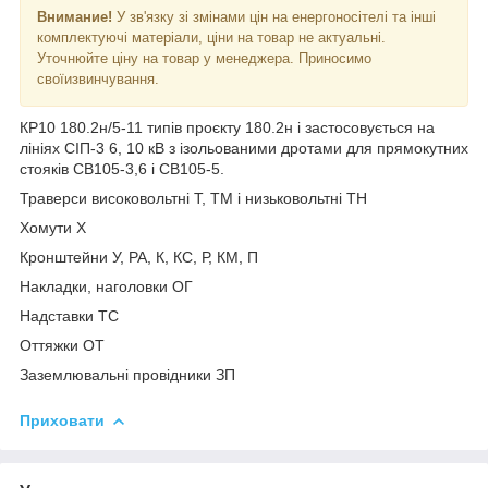
Внимание!
У зв'язку зі змінами цін на енергоносітелі та інші
комплектуючі матеріали, ціни на товар не актуальні.
Уточнюйте ціну на товар у менеджера. Приносимо
своїизвинчування.
КР10 180.2н/5-11 типів проєкту 180.2н і застосовується на
лініях СІП-3 6, 10 кВ з ізольованими дротами для прямокутних
стояків СВ105-3,6 і СВ105-5.
Траверси високовольтні Т, ТМ і низьковольтні ТН
Хомути Х
Кронштейни У, РА, К, КС, Р, КМ, П
Накладки, наголовки ОГ
Надставки ТС
Оттяжки ОТ
Заземлювальні провідники ЗП
Приховати