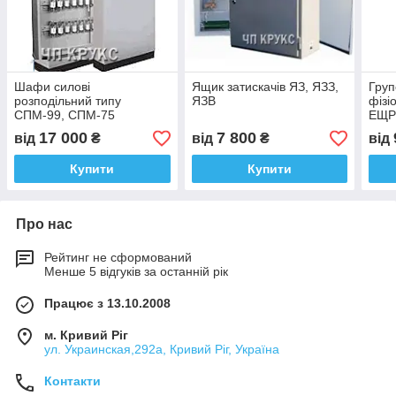
Шафи силові
Ящик затискачів ЯЗ, ЯЗЗ,
Груп
розподільний типу
ЯЗВ
фізі
СПМ-99, СПМ-75
ЕЩР
17 000
7 800
від
₴
від
₴
від
Купити
Купити
Про нас
Рейтинг не сформований
Менше 5 відгуків за останній рік
Працює з 13.10.2008
м. Кривий Ріг
ул. Украинская,292а, Кривий Ріг, Україна
Контакти