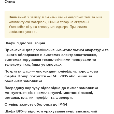
Опис
Внимание!
У зв'язку зі змінами цін на енергоносітелі та інші
комплектуючі матеріали, ціни на товар не актуальні.
Уточнюйте ціну на товар у менеджера. Приносимо
своїизвинчування.
Шафи підлогові збірні
Призначені для розміщення низьковольтної апаратури та
іншого обладнання в системах електропостачання,
системах керування технологічними процесами та
телекомунікаційних установках
Покриття шаф — епоксидно-поліефірна порошкова
фарба. Колір покриття — RAL 7035 або інший за
бажанням замовника.
Всередину корпусу відповідно до вимог замовника
монтуються різні комплектуючі: монтажні панелі,
вставки, планки, профілі та швелери.
Ступінь захисту оболонки до IP-54
Шафа ВРУ-с відсіком урахування суцільнозварний