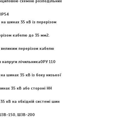
ринциповою схемою розподільних
 IP54
а шинах 35 кВ із перерізом
рерізом кабелю до 35 мм2.
великим перерізом кабелю
напруги лічильникаОРУ 110
а шинах 35 кВ із боку низької
инах 35 кВ або стороні НН
35 кВ на обхідній системі шин
 ШЗВ-150, ШЗВ-200