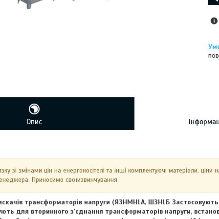
пов
Опис
Інформац
язку зі змінами цін на енергоносітелі та інші комплектуючі матеріали, ціни 
менеджера. Приносимо своїизвинчування.
скачів трансформаторів напруги (ЯЗНМН1А, ШЗН1Б Застосовуються
гують для вторинного з'єднання трансформаторів напруги, встанов