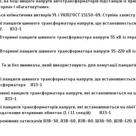
, на боці вищого напруги автотрансформаторів підстанцій із п
торна» і «багатокутник».
я кліматичних витворів У1 і УХЛ1ГОСТ 15150-69.
Ступінь захисту
ланцюги шинного трансформатора напруги, що встановлюється н
м2. ЯЗЗ-1
оринні ланцюги шинного трансформатора напруги 35 кВ із пе
нні ланцюги шинного трансформатора напруги 35-220 кВ із 
ез вимикача, який використовують для комутації ланцюгів 
 ланцюги шинного трансформатора напруги, що встановлюється н
ансформатора ЯЗЗ-1
инні ланцюги трансформатора напруги, які встановлюються на ш
а ЯЗЗ-1
 ланцюги трансформаторів напруги, які встановлюються на лінії 
додаткових вторинних обмоток (1 і 11 секцій) ЯЗЗ-1
роміжних затискачів ЯЗВ-30, ЯЗВ-60, ЯЗВ-80, ШЗВ-90, ШЗВ-120,