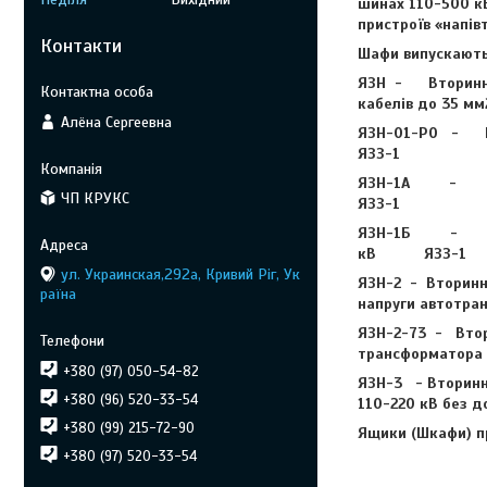
шинах 110-500 кВ
пристроїв «напів
Контакти
Шафи випускаютьс
ЯЗН - Вторинні 
кабелів до 35 м
Алёна Сергеевна
ЯЗН-01-РО - Вт
ЯЗЗ-1
ЯЗН-1А - Втори
ЧП КРУКС
ЯЗЗ-1
ЯЗН-1Б - Те ж б
кВ ЯЗЗ-1
ул. Украинская,292а, Кривий Ріг, Ук
ЯЗН-2 - Вторинні
раїна
напруги автотр
ЯЗН-2-73 - Втор
трансформатор
+380 (97) 050-54-82
ЯЗН-3 - Вторинні
+380 (96) 520-33-54
110-220 кВ без 
+380 (99) 215-72-90
Ящики (Шкафи) п
+380 (97) 520-33-54