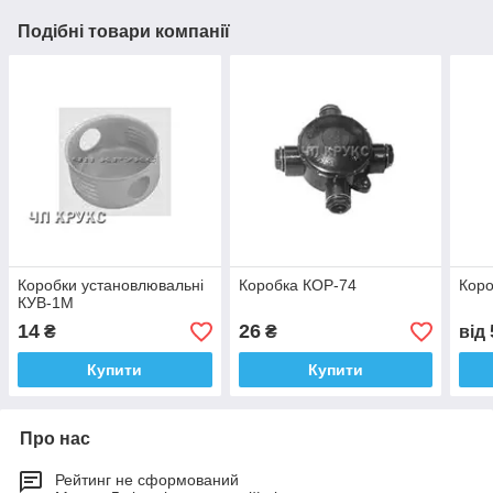
Подібні товари компанії
Коробки установлювальні
Коробка КОР-74
Коро
КУВ-1М
14
26
₴
₴
від
Купити
Купити
Про нас
Рейтинг не сформований