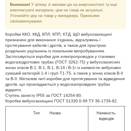
Внимание!
У зв'язку зі змінами цін на енергоносітелі та інші
комплектуючі матеріали, ціни на товар не актуальні.
Уточнюйте ціну на товар у менеджера. Приносимо
своїизвинчування.
Коробки ККО, ККД, КПЛ, КПП, КТД, ЩО вибухозахищені
призначені для виконання з'єднань, відгалужень і
протягування кабелів і дротів, а також для пристрою
роздільних ущільнень із локальним випробуванням.
Застосовується коробки для електропроводок у сталевих
водогазодротових трубах (ГОСТ 3262-75) у вибухозахисних
зонах класів В-1, В-1, В-1, В-1б і В-1г із наявністю вибухових
сумішей категорій 1-4 і груп Т1-Т5, а також у зонах класів В-II
та В-II. Металеві литі коробки для протягування та відведення
дротів, що прокладаються у водогазопровідних трубах
відкрито.
Ступінь захисту IP55 за ГОСТ 14254-80.
Коробки вибухозахищені ГОСТ 51330.0-99 ТУ 36-1739-82.
Тип Назва
Наявність.
відводів