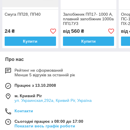
Смуга ПП28, ПП40
Запобіжник ПП17- 1000 А,
Опо
плавний запобіжник 1000а
ПС-1
ПП17У3
ПХ-
24
560
₴
від
₴
від
Купити
Купити
Про нас
Рейтинг не сформований
Менше 5 відгуків за останній рік
Працює з 13.10.2008
м. Кривий Ріг
ул. Украинская,292а, Кривий Ріг, Україна
Контакти
Сьогодні працює з 08:00 до 17:00
Показати весь графік роботи