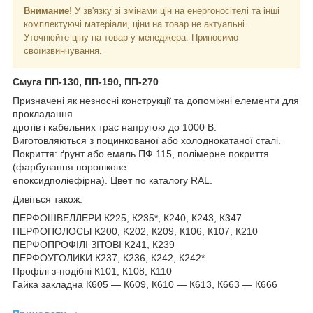
Внимание!
У зв'язку зі змінами цін на енергоносітелі та інші
комплектуючі матеріали, ціни на товар не актуальні.
Уточнюйте ціну на товар у менеджера. Приносимо
своїизвинчування.
Смуга ПП-130, ПП-190, ПП-270
Призначені як незносні конструкції та допоміжні елементи для
прокладання
дротів і кабельних трас напругою до 1000 В.
Виготовляються з поцинкованої або холоднокатаної сталі.
Покриття: ґрунт або емаль ПФ 115, полімерне покриття
(фарбування порошкове
епоксидполіефірна). Цвет по каталогу RAL.
Дивіться також:
ПЕРФОШВЕЛЛЕРИ К225, К235*, К240, К243, К347
ПЕРФОПОЛОСЫ K200, K202, К209, К106, К107, К210
ПЕРФОПРОФІЛІ ЗІТОВІ К241, К239
ПЕРФОУГОЛИКИ К237, К236, К242, К242*
Профілі з-подібні К101, К108, К110
Гайка закладна К605 — К609, К610 — К613, К663 — К666