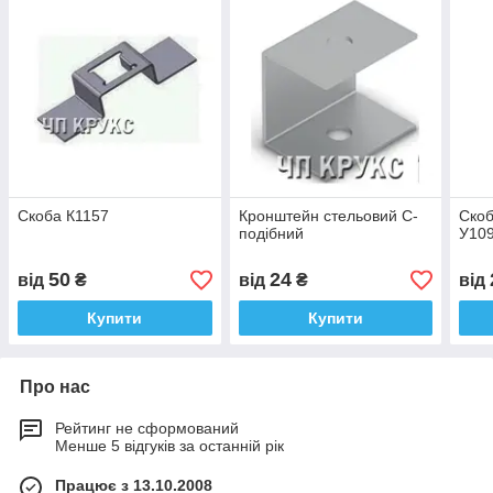
Скоба К1157
Кронштейн стельовий С-
Скоб
подібний
У10
50
24
від
₴
від
₴
від
Купити
Купити
Про нас
Рейтинг не сформований
Менше 5 відгуків за останній рік
Працює з 13.10.2008