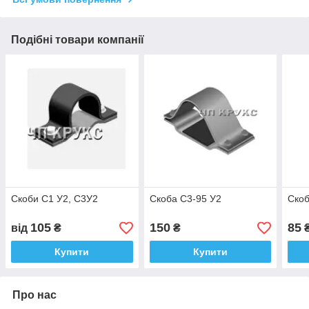
Подібні товари компанії
Скоби С1 У2, С3У2
Скоба С3-95 У2
Ско
105
150
85
від
₴
₴
Купити
Купити
Про нас