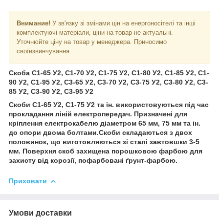
Внимание!
У зв'язку зі змінами цін на енергоносітелі та інші
комплектуючі матеріали, ціни на товар не актуальні.
Уточнюйте ціну на товар у менеджера. Приносимо
своїизвинчування.
Скоба С1-65 У2, С1-70 У2, С1-75 У2, С1-80 У2, С1-85 У2, С1-
90 У2, С1-95 У2, С3-65 У2, С3-70 У2, С3-75 У2, С3-80 У2, С3-
85 У2, С3-90 У2, С3-95 У2
Скоби С1-65 У2, С1-75 У2 та ін. використовуються під час
прокладання ліній електропередач. Призначені для
кріплення електрокабелю діаметром 65 мм, 75 мм та ін.
до опори двома болтами.Скоби складаються з двох
половинок, що виготовляються зі сталі завтовшки 3-5
мм. Поверхня скоб захищена порошковою фарбою для
захисту від корозії, пофарбовані ґрунт-фарбою.
Приховати
Умови доставки