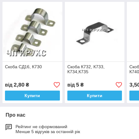
Скоба СД16, К730
Скоба К732, К733,
Скоб
К734,К735
К74
2,80
5
3,5
від
₴
від
₴
Купити
Купити
Про нас
Рейтинг не сформований
Менше 5 відгуків за останній рік