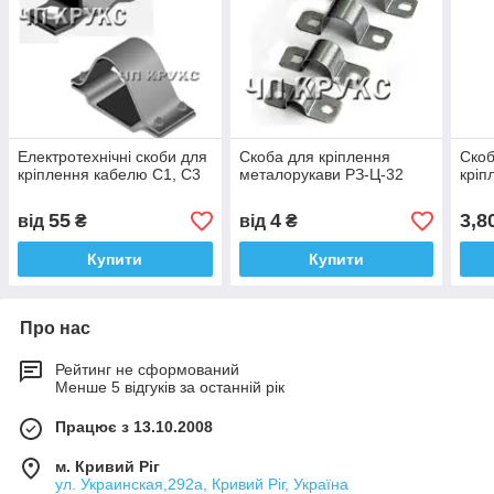
Електротехнічні скоби для
Скоба для кріплення
Скоб
кріплення кабелю С1, С3
металорукави РЗ-Ц-32
кріп
55
4
3,8
від
₴
від
₴
Купити
Купити
Про нас
Рейтинг не сформований
Менше 5 відгуків за останній рік
Працює з 13.10.2008
м. Кривий Ріг
ул. Украинская,292а, Кривий Ріг, Україна