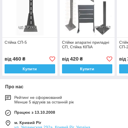
Стійка СП-5
Стійки апаратні приладні
Стій
СП, Стійка КІПіА
СП-
460
420
від
₴
від
₴
від
Купити
Купити
Про нас
Рейтинг не сформований
Менше 5 відгуків за останній рік
Працює з 13.10.2008
м. Кривий Ріг
ул. Украинская,292а, Кривий Ріг, Україна