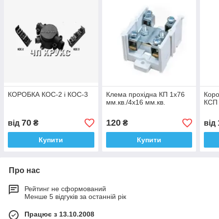
КОРОБКА КОС-2 і КОС-3
Клемa прохідна КП 1х76
Коро
мм.кв./4х16 мм.кв.
КСП
70
120
від
₴
₴
від
Купити
Купити
Про нас
Рейтинг не сформований
Менше 5 відгуків за останній рік
Працює з 13.10.2008