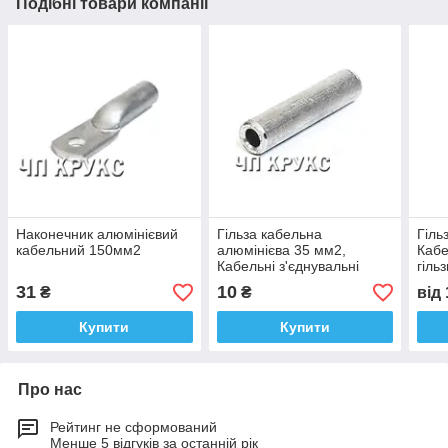
Подібні товари компанії
Наконечник алюмінієвий
Гільза кабельна
Гіль
кабельний 150мм2
алюмінієва 35 мм2,
Кабе
Кабельні з'єднувальні
гіль
гільзи
31
10
₴
₴
від
Купити
Купити
Про нас
Рейтинг не сформований
Менше 5 відгуків за останній рік