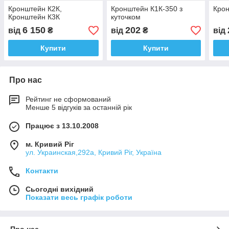
Кронштейн К2К,
Кронштейн К1К-350 з
Крон
Кронштейн К3К
куточком
6 150
202
від
₴
від
₴
від
Купити
Купити
Про нас
Рейтинг не сформований
Менше 5 відгуків за останній рік
Працює з 13.10.2008
м. Кривий Ріг
ул. Украинская,292а, Кривий Ріг, Україна
Контакти
Сьогодні вихідний
Показати весь графік роботи