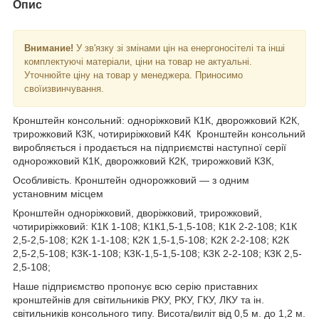
Опис
Внимание!
У зв'язку зі змінами цін на енергоносітелі та інші
комплектуючі матеріали, ціни на товар не актуальні.
Уточнюйте ціну на товар у менеджера. Приносимо
своїизвинчування.
Кронштейн консольний: одноріжковий К1К, дворожковий К2К,
трирожковий К3К, чотириріжковий К4К
Кронштейн консольний
виробляється і продається на підприємстві наступної серії
однорожковий К1К, дворожковий К2К, трирожковий К3К,
Особливість
.
Кронштейн однорожковий — з одним
установним місцем
Кронштейн одноріжковий, дворіжковий, трирожковий,
чотириріжковий: К1К 1-108; К1К1,5-1,5-108; К1К 2-2-108; К1К
2,5-2,5-108; К2К 1-1-108; К2К 1,5-1,5-108; К2К 2-2-108; К2К
2,5-2,5-108; К3К-1-108; К3К-1,5-1,5-108; К3К 2-2-108; К3К 2,5-
2,5-108;
Наше підприємство пропонує всю серію приставних
кронштейнів для світильників РКУ, РКУ, ГКУ, ЛКУ та ін.
світильників консольного типу. Висота/виліт від 0,5 м. до 1,2 м.