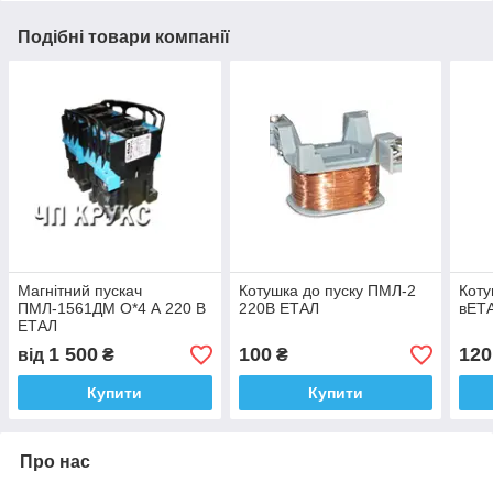
Подібні товари компанії
Магнітний пускач
Котушка до пуску ПМЛ-2
Коту
ПМЛ-1561ДМ О*4 А 220 В
220В ЕТАЛ
вЕТ
ЕТАЛ
1 500
100
120
від
₴
₴
Купити
Купити
Про нас