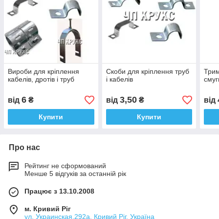
Вироби для кріплення
Скоби для кріплення труб
Трим
кабелів, дротів і труб
і кабелів
смуг
6
3,50
від
₴
від
₴
від
Купити
Купити
Про нас
Рейтинг не сформований
Менше 5 відгуків за останній рік
Працює з 13.10.2008
м. Кривий Ріг
ул. Украинская,292а, Кривий Ріг, Україна