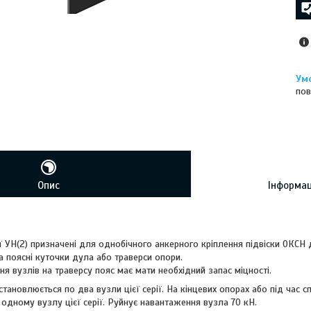
пов
Опис
Інформац
ї УН(2) призначені для однобічного анкерного кріплення підвіски ОКСН
 поясні куточки дула або траверси опори.
ня вузлів на траверсу пояс має мати необхідний запас міцності.
становлюється по два вузли цієї серії. На кінцевих опорах або під час с
одному вузлу цієї серії. Руйнує навантаження вузла 70 кН.