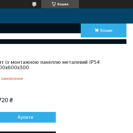
Кошик
Кошик
т із монтажною панеллю металевий IP54
00x600x300
 замовлення
Відправка з 11 серпня 2026
720 ₴
Купити